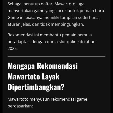
Sebagai penutup daftar, Mawartoto juga
menyertakan game yang cocok untuk pemain baru.
Game ini biasanya memiliki tampilan sederhana,
aturan jelas, dan tidak membingungkan.
Rekomendasi ini membantu pemain pemula
beradaptasi dengan dunia slot online di tahun
2025.
Mengapa Rekomendasi
Mawartoto Layak
Dipertimbangkan?
Mawartoto menyusun rekomendasi game
berdasarkan: