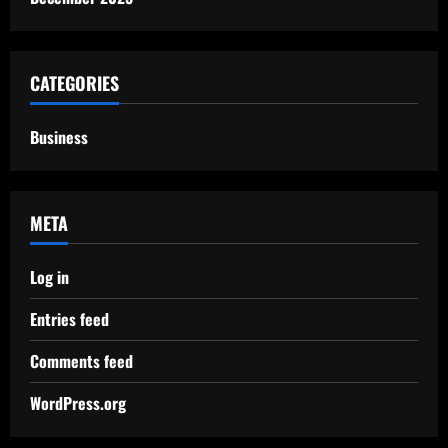
CATEGORIES
Business
META
Log in
Entries feed
Comments feed
WordPress.org