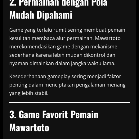
2. Permainan dengan Pola
Mudah Dipahami
Game yang terlalu rumit sering membuat pemain
kesulitan membaca alur permainan. Mawartoto
merekomendasikan game dengan mekanisme
sederhana karena lebih mudah dikontrol dan
nyaman dimainkan dalam jangka waktu lama.
Kesederhanaan gameplay sering menjadi faktor
penting dalam menciptakan pengalaman menang
yang lebih stabil.
3. Game Favorit Pemain
Mawartoto