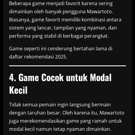
Beberapa game menjadi favorit karena sering
dimainkan oleh banyak pengguna Mawartoto.
Biasanya, game favorit memiliki kombinasi antara
sistem yang lancar, tampilan yang nyaman, dan
performa yang stabil di berbagai perangkat.
Game seperti ini cenderung bertahan lama di
daftar rekomendasi 2025.
4. Game Cocok untuk Modal
Kecil
Tidak semua pemain ingin langsung bermain
dengan taruhan besar. Oleh karena itu, Mawartoto
juga merekomendasikan game yang ramah untuk
modal kecil namun tetap nyaman dimainkan.