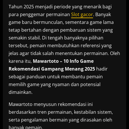
Tahun 2025 menjadi periode yang menarik bagi
para penggemar permainan
Slot gacor
. Banyak
game baru bermunculan, sementara game lama
tetap bertahan dengan pembaruan sistem yang
semakin stabil. Di tengah banyaknya pilihan
tersebut, pemain membutuhkan referensi yang
jelas agar tidak salah menentukan permainan. Oleh
karena itu,
Mawartoto – 10 Info Game
Rekomendasi Gampang Menang 2025
hadir
sebagai panduan untuk membantu pemain
memilih game yang nyaman dan potensial
dimainkan.
Mawartoto menyusun rekomendasi ini
berdasarkan tren permainan, kestabilan sistem,
serta pengalaman bermain yang dirasakan oleh
banyak pemain.