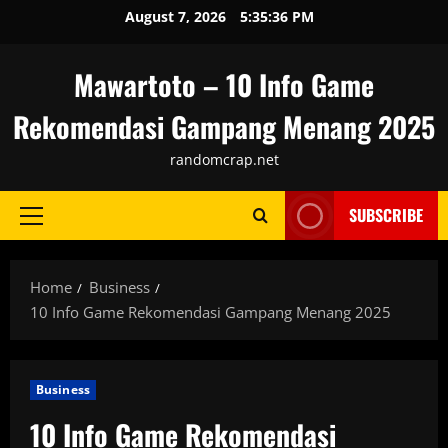
Skip
August 7, 2026
5:35:36 PM
to
content
Mawartoto – 10 Info Game
Rekomendasi Gampang Menang 2025
randomcrap.net
SUBSCRIBE
Primary
Menu
Home
Business
10 Info Game Rekomendasi Gampang Menang 2025
Business
10 Info Game Rekomendasi