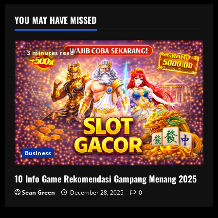
YOU MAY HAVE MISSED
3 minutes read
Business
10 Info Game Rekomendasi Gampang Menang 2025
Sean Green
December 28, 2025
0